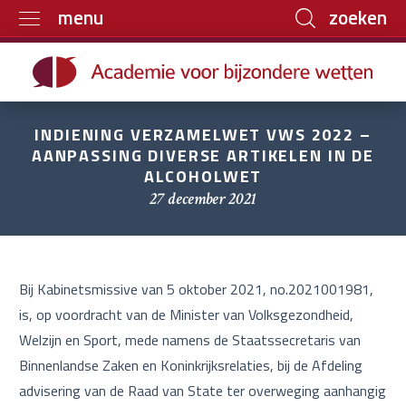
zoeken
menu
Home
Trainingen
INDIENING VERZAMELWET VWS 2022 –
Boeken
AANPASSING DIVERSE ARTIKELEN IN DE
ALCOHOLWET
E-learning
27 december 2021
Archief
Over ons
Contact
Bij Kabinetsmissive van 5 oktober 2021, no.2021001981,
is, op voordracht van de Minister van Volksgezondheid,
Welzijn en Sport, mede namens de Staatssecretaris van
Binnenlandse Zaken en Koninkrijksrelaties, bij de Afdeling
advisering van de Raad van State ter overweging aanhangig