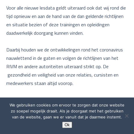
Voor alle nieuwe lesdata geldt uiteraard ook dat wij rond die
tijd opnieuw en aan de hand van de dan geldende richtlijnen
en situatie bezien of deze trainingen en opleidingen
daadwerkelijk doorgang kunnen vinden.
Daarbij houden we de ontwikkelingen rond het coronavirus
nauwlettend in de gaten en volgen de richtlijnen van het
RIVM en andere autoriteiten uiteraard strikt op. De
gezondheid en veiligheid van onze relaties, cursisten en
medewerkers staan altijd voorop.
1,5-meter afstandsgrens
We gebruiken cookies om ervoor te zorgen dat onze website
Omdat we gedurende een langere periode de 1,5-meter
zo soepel mogelijk draait. Als je doorgaat met het gebruiken
afstandsgrens in onze maatschappij in acht zullen moeten
van de website, gaan we er vanuit dat je daarmee instemt.
nemen, dus ook in de leslokalen, hebben wij voor al onze
Ok
trainingen en opleidingen extra grote leslokalen