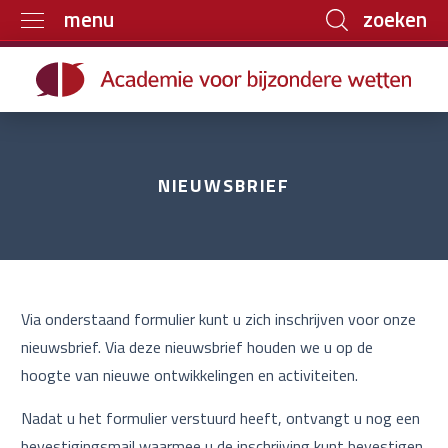
zoeken
menu
Home
Trainingen
Boeken
NIEUWSBRIEF
E-learning
Archief
Over ons
Contact
Via onderstaand formulier kunt u zich inschrijven voor onze
nieuwsbrief. Via deze nieuwsbrief houden we u op de
hoogte van nieuwe ontwikkelingen en activiteiten.
Nadat u het formulier verstuurd heeft, ontvangt u nog een
bevestigingsmail waarmee u de inschrijving kunt bevestigen.