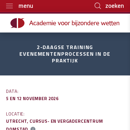
zoeken
menu
Home
Trainingen
Boeken
2-DAAGSE TRAINING
EVENEMENTENPROCESSEN IN DE
E-learning
PRAKTIJK
Archief
Over ons
Contact
DATA:
5 EN 12 NOVEMBER 2026
LOCATIE:
UTRECHT, CURSUS- EN VERGADERCENTRUM
DOMSTAD