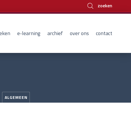
zoeken
eken
e-learning
archief
over ons
contact
ALGEMEEN