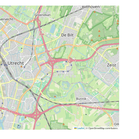
Leaflet
|
© OpenStreetMap contributors