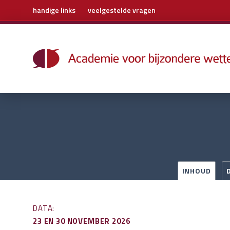
handige links
veelgestelde vragen
Home
Trainingen
Boeken
E-learning
Archief
Over ons
Contact
INHOUD
DATA:
23 EN 30 NOVEMBER 2026