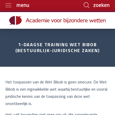
zoeken
menu
Home
Trainingen
Boeken
1-DAAGSE TRAINING WET BIBOB
E-learning
(BESTUURLIJK-JURIDISCHE ZAKEN)
Archief
Over ons
Contact
Het toepassen van de Wet Bibob is geen sinecure. De Wet
Bibob is een ingewikkelde wet waarbij bestuurlijke en vooral
juridische kennis van de toepassing van deze wet
onontbeerlijk is.
Het valt bovendien niet mee om uit alle aangeleverde