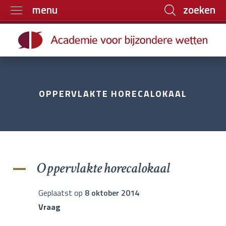
zoeken
menu
Home
Trainingen
Boeken
OPPERVLAKTE HORECALOKAAL
E-learning
Archief
Over ons
Contact
Oppervlakte horecalokaal
A
Geplaatst op
8 oktober 2014
Vraag