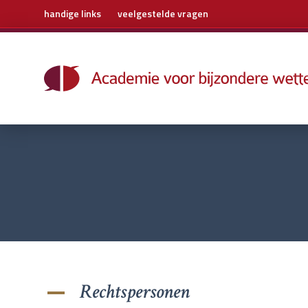
handige links
veelgestelde vragen
Home
Trainingen
Boeken
E-learning
Archief
Over ons
Contact
Rechtspersonen
A