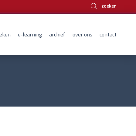
zoeken
eken
e-learning
archief
over ons
contact