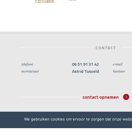
Permalink
CONTACT
06 51 91 31 42
telefoon
e-mail
Astrid Tusveld
secretariaat
kantoor
contact opnemen
We gebruiken cookies om ervoor te zorgen dat onze websit
©2026 Academie voor Bijzondere Wetten
Algemene voo