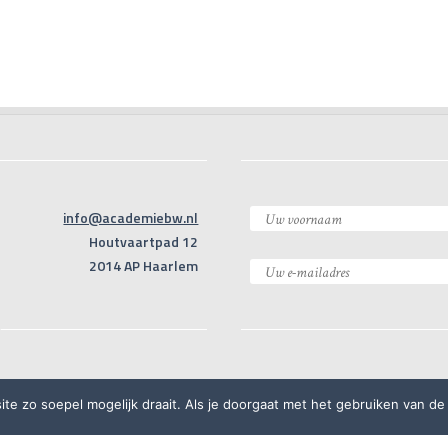
info@academiebw.nl
Houtvaartpad 12
2014 AP Haarlem
e zo soepel mogelijk draait. Als je doorgaat met het gebruiken van de 
rwaarden
Klachtenprocedure
Privacyreglement