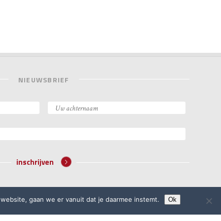
NIEUWSBRIEF
inschrijven
website, gaan we er vanuit dat je daarmee instemt.
Ok
website door
Rock the Web