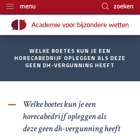
zoeken
menu
Home
Trainingen
Boeken
WELKE BOETES KUN JE EEN
HORECABEDRIJF OPLEGGEN ALS DEZE
E-learning
GEEN DH-VERGUNNING HEEFT
Archief
Over ons
Contact
Welke boetes kun je een
A
horecabedrijf opleggen als
deze geen dh-vergunning heeft