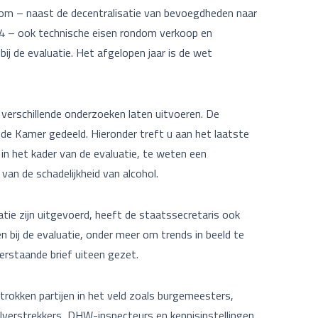
om – naast de decentralisatie van bevoegdheden naar
14 – ook technische eisen rondom verkoop en
bij de evaluatie. Het afgelopen jaar is de wet
 verschillende onderzoeken laten uitvoeren. De
de Kamer gedeeld. Hieronder treft u aan het laatste
in het kader van de evaluatie, te weten een
van de schadelijkheid van alcohol.
tie zijn uitgevoerd, heeft de staatssecretaris ook
bij de evaluatie, onder meer om trends in beeld te
derstaande brief uiteen gezet.
okken partijen in het veld zoals burgemeesters,
olverstrekkers, DHW-inspecteurs en kennisinstellingen,