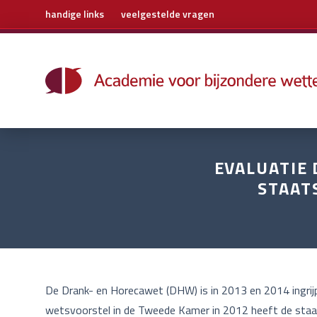
handige links
veelgestelde vragen
Home
Trainingen
Boeken
E-learning
Archief
EVALUATIE 
STAAT
Over ons
Contact
De Drank- en Horecawet (DHW) is in 2013 en 2014 ingrijp
wetsvoorstel in de Tweede Kamer in 2012 heeft de staat