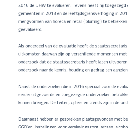
2016 de DHW te evalueren. Tevens heeft hij toegezegd 
gemeenten in 2013 en de leeftijdsgrensverhoging in 20
mengvormen van horeca en retail (‘blurring’) te betrekken 
geëvalueerd.
Als onderdeel van de evaluatie heeft de staatssecretaris
uitkomsten daarvan zijn op verschillende momenten met 
onderzoek dat de staatssecretaris heeft laten uitvoeren 
onderzoek naar de kennis, houding en gedrag ten aanzien 
Naast de onderzoeken die in 2016 speciaal voor de evalua
eerder uitgevoerde en toegezegde onderzoeken betrokken 
kunnen brengen. De feiten, cijfers en trends zijn in de on
Daarnaast hebben er gesprekken plaatsgevonden met betr
GGD’en, instellingen voor verslavingszorg, artsen, alcoh