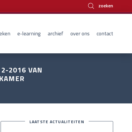
zoeken
eken
e-learning
archief
over ons
contact
12-2016 VAN
 KAMER
LAATSTE ACTUALITEITEN