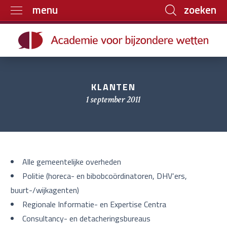
zoeken
menu
Home
Trainingen
Boeken
KLANTEN
E-learning
1 september 2011
Archief
Over ons
Contact
Alle gemeentelijke overheden
Politie (horeca- en bibobcoördinatoren, DHV‘ers,
buurt-/wijkagenten)
Regionale Informatie- en Expertise Centra
Consultancy- en detacheringsbureaus