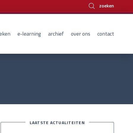
zoeken
eken
e-learning
archief
over ons
contact
LAATSTE ACTUALITEITEN