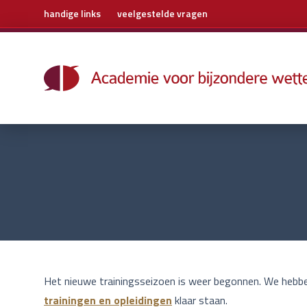
handige links
veelgestelde vragen
Home
Trainingen
Boeken
E-learning
Archief
Over ons
Contact
Het nieuwe trainingsseizoen is weer begonnen. We hebbe
trainingen en opleidingen
klaar staan.