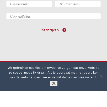
inschrijven
©2026 Academie voor Bijzondere Wetten
We gebruiken cookies om ervoor te zorgen dat onze website
Algemene voorwaarden
Klachtenprocedure
zo soepel mogelijk draait. Als je doorgaat met het gebruiken
van de website, gaan we er vanuit dat je daarmee instemt.
Privacyreglement
Ok
website door
Rock the Web