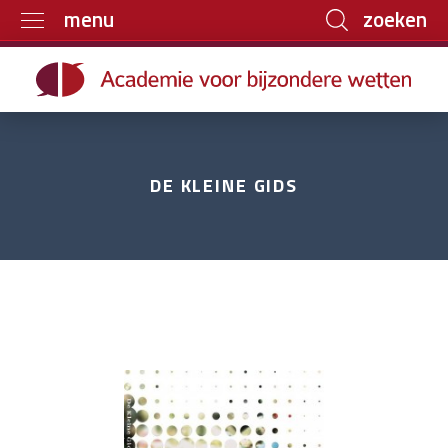
zoeken
menu
Home
Trainingen
Boeken
DE KLEINE GIDS
E-learning
Archief
Over ons
Contact