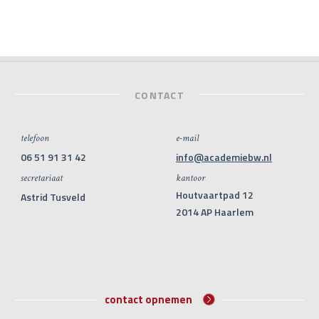
CONTACT
telefoon
e-mail
06 51 91 31 42
info@academiebw.nl
secretariaat
kantoor
Houtvaartpad 12
Astrid Tusveld
2014 AP Haarlem
contact opnemen