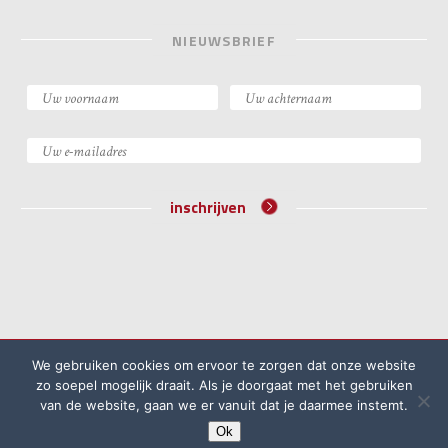
NIEUWSBRIEF
inschrijven
©2026 Academie voor Bijzondere Wetten
We gebruiken cookies om ervoor te zorgen dat onze website
Algemene voorwaarden
Klachtenprocedure
zo soepel mogelijk draait. Als je doorgaat met het gebruiken
van de website, gaan we er vanuit dat je daarmee instemt.
Privacyreglement
Ok
website door
Rock the Web