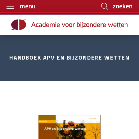
zoeken
menu
Home
Trainingen
Boeken
HANDBOEK APV EN BIJZONDERE WETTEN
E-learning
Archief
Over ons
Contact