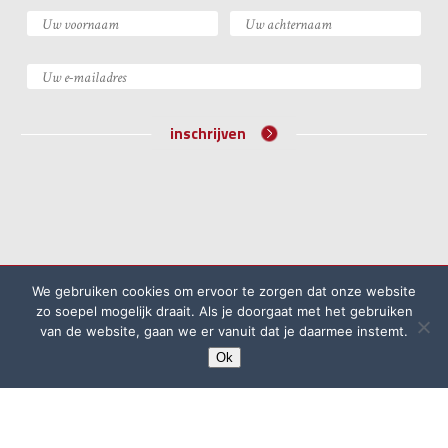
inschrijven
©2026 Academie voor Bijzondere Wetten
We gebruiken cookies om ervoor te zorgen dat onze website
Algemene voorwaarden
Klachtenprocedure
zo soepel mogelijk draait. Als je doorgaat met het gebruiken
van de website, gaan we er vanuit dat je daarmee instemt.
Privacyreglement
Ok
website door
Rock the Web