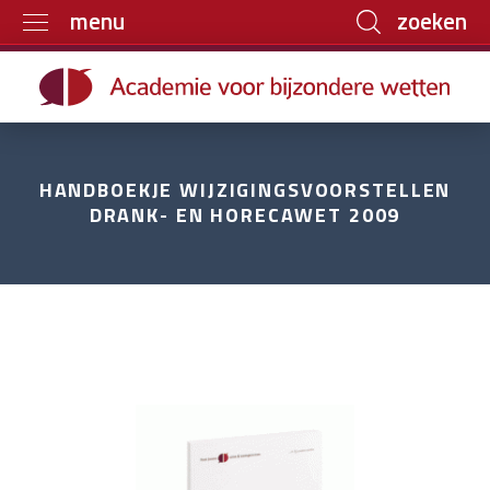
zoeken
menu
Home
Trainingen
Boeken
HANDBOEKJE WIJZIGINGSVOORSTELLEN
E-learning
DRANK- EN HORECAWET 2009
Archief
Over ons
Contact