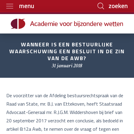
zoeken
menu
Home
Trainingen
WANNEER IS EEN BESTUURLIJKE
Boeken
WAARSCHUWING EEN BESLUIT IN DE ZIN
VAN DE AWB?
E-learning
31 januari 2018
Archief
Over ons
Contact
De voorzitter van de Afdeling bestuursrechtspraak van de
Raad van State, mr. B.J. van Ettekoven, heeft Staatsraad
Advocaat-Generaal
mr. R.J.G.M. Widdershoven
bij brief van
20 september 2017 verzocht een conclusie, als bedoeld in
artikel 8:12a Awb, te nemen over de vraag of tegen een