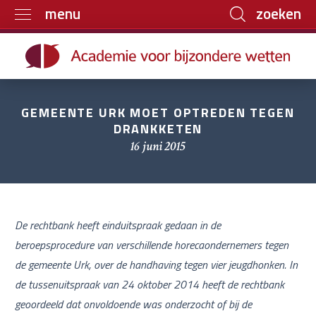
zoeken
menu
Home
Trainingen
Boeken
GEMEENTE URK MOET OPTREDEN TEGEN
DRANKKETEN
E-learning
16 juni 2015
Archief
Over ons
Contact
De rechtbank heeft einduitspraak gedaan in de
beroepsprocedure van verschillende horecaondernemers tegen
de gemeente Urk, over de handhaving tegen vier jeugdhonken. In
de tussenuitspraak van 24 oktober 2014 heeft de rechtbank
geoordeeld dat onvoldoende was onderzocht of bij de