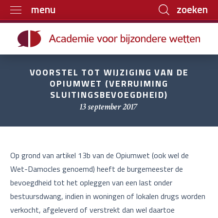
zoeken
menu
Home
Trainingen
VOORSTEL TOT WIJZIGING VAN DE
Boeken
OPIUMWET (VERRUIMING
SLUITINGSBEVOEGDHEID)
E-learning
13 september 2017
Archief
Over ons
Contact
Op grond van artikel 13b van de Opiumwet (ook wel de
Wet-Damocles genoemd) heeft de burgemeester de
bevoegdheid tot het opleggen van een last onder
bestuursdwang, indien in woningen of lokalen drugs worden
verkocht, afgeleverd of verstrekt dan wel daartoe