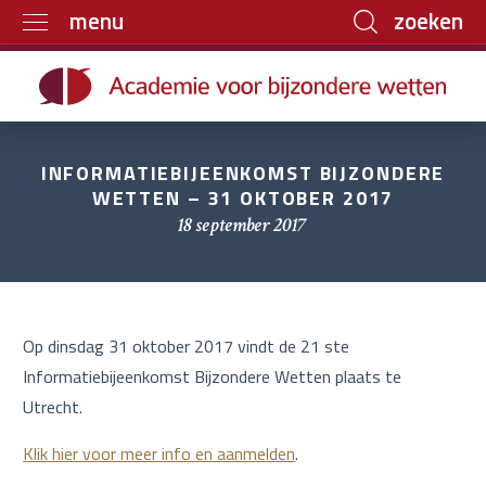
zoeken
menu
Home
Trainingen
Boeken
INFORMATIEBIJEENKOMST BIJZONDERE
WETTEN – 31 OKTOBER 2017
E-learning
18 september 2017
Archief
Over ons
Contact
Op dinsdag 31 oktober 2017 vindt de 21 ste
Informatiebijeenkomst Bijzondere Wetten plaats te
Utrecht.
Klik hier voor meer info en aanmelden
.