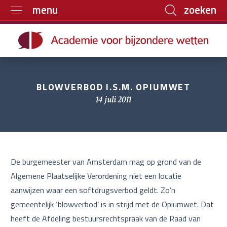
zoeken
menu
Home
Trainingen
Boeken
BLOWVERBOD I.S.M. OPIUMWET
E-learning
14 juli 2011
Archief
Over ons
Contact
De burgemeester van Amsterdam mag op grond van de
Algemene Plaatselijke Verordening niet een locatie
aanwijzen waar een softdrugsverbod geldt. Zo’n
gemeentelijk ‘blowverbod’ is in strijd met de Opiumwet. Dat
heeft de Afdeling bestuursrechtspraak van de Raad van