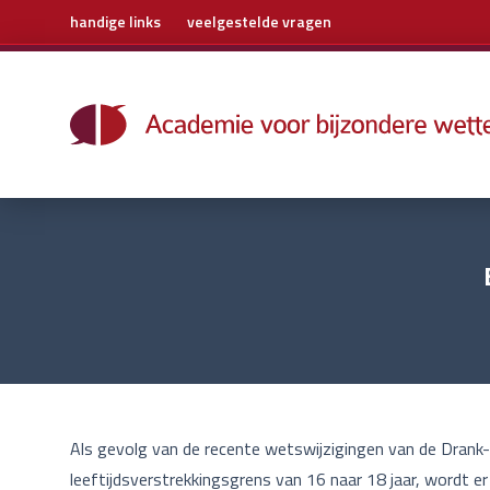
handige links
veelgestelde vragen
Home
Trainingen
Boeken
E-learning
Archief
Over ons
Contact
Als gevolg van de recente wetswijzigingen van de Dra
leeftijdsverstrekkingsgrens van 16 naar 18 jaar, wordt