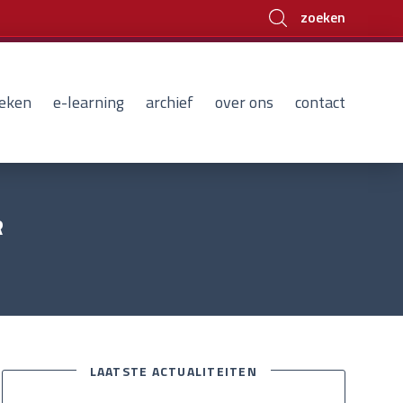
zoeken
eken
e-learning
archief
over ons
contact
R
LAATSTE ACTUALITEITEN