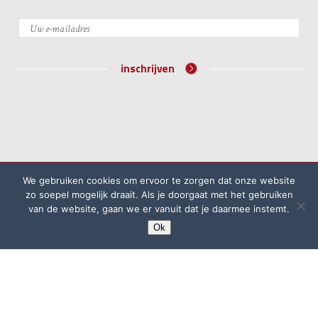
inschrijven
©2026 Academie voor Bijzondere Wetten
We gebruiken cookies om ervoor te zorgen dat onze website
Algemene voorwaarden
Klachtenprocedure
zo soepel mogelijk draait. Als je doorgaat met het gebruiken
van de website, gaan we er vanuit dat je daarmee instemt.
Privacyreglement
Ok
website door
Rock the Web