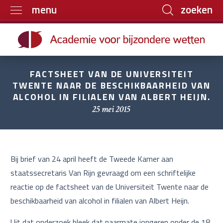
zoeken
menu
Home
Trainingen
FACTSHEET VAN DE UNIVERSITEIT
Boeken
TWENTE NAAR DE BESCHIKBAARHEID VAN
ALCOHOL IN FILIALEN VAN ALBERT HEIJN.
E-learning
25 mei 2015
Archief
Over ons
Contact
Bij brief van 24 april heeft de Tweede Kamer aan
staatssecretaris Van Rijn gevraagd om een schriftelijke
reactie op de factsheet van de Universiteit Twente naar de
beschikbaarheid van alcohol in filialen van Albert Heijn.
Uit dat onderzoek bleek dat naarmate jongeren onder de 18