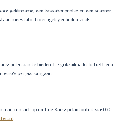
voor geldinname, een kassabonprinter en een scanner,
 staan meestal in horecagelegenheden zoals
ansspelen aan te bieden. De gokzuilmarkt betreft een
nen euro’s per jaar omgaan.
m dan contact op met de Kansspelautoriteit via: 070
eit.nl
.