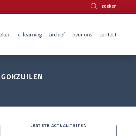
zoeken
eken
e-learning
archief
over ons
contact
 GOKZUILEN
LAATSTE ACTUALITEITEN