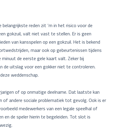
e belangrijkste reden zit ‘m in het risico voor de
gokzuil, valt niet vast te stellen. Er is geen
bieden van kansspelen op een gokzuil. Het is bekend
ortwedstrijden, maar ook op gebeurtenissen ti­jdens
 minuut de eerste gele kaart valt. Zeker bij
van de uitslag voor een gokker niet te controleren.
n deze weddenschap.
rjarigen of op onmatige deelname. Dat laatste kan
 of andere sociale problematiek tot gevolg. Ook is er
jvoorbeeld medewerkers van een legale speelhal of
 en de speler hierin te begeleiden. Tot slot is
wezig.