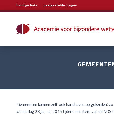
handige links
veelgestelde vragen
Home
Trainingen
Boeken
E-learning
Archief
GEMEENTEN
Over ons
Contact
‘Gemeenten kunnen zelf ook handhaven op gokzuilen’, zo 
woensdag 28 januari 2015 tijdens een item van de NOS op